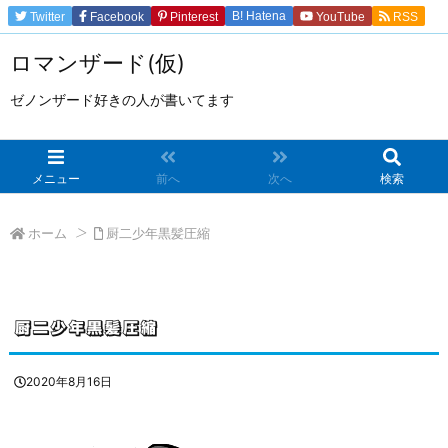
B!
Hatena
Twitter
Facebook
Pinterest
YouTube
RSS
Feedly
ロマンザード(仮)
ゼノンザード好きの人が書いてます
メニュー
前へ
次へ
検索
ホーム
厨二少年黒髪圧縮
>
厨二少年黒髪圧縮
2020年8月16日