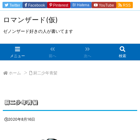
B!
Hatena
Twitter
Facebook
Pinterest
YouTube
RSS
Feedly
ロマンザード(仮)
ゼノンザード好きの人が書いてます
メニュー
前へ
次へ
検索
ホーム
厨二少年青髪
>
厨二少年青髪
2020年8月16日